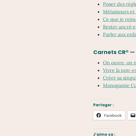
Poser des règle
Métamours et 
Ce que je rejo
Rester ancré·e,
Parler aux enf
Carnets CR® —
On ouvre, on n
Vivre la non-e
Créer sa singu
Monogamie Co
Partager :
Facebook
J’aime ça :