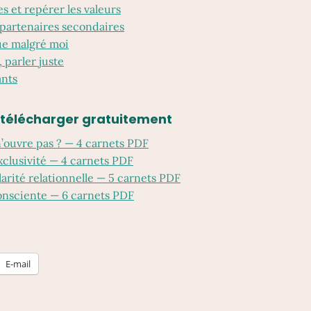
s et repérer les valeurs
partenaires secondaires
ue malgré moi
 parler juste
ants
 télécharger gratuitement
’ouvre pas ? — 4 carnets PDF
xclusivité — 4 carnets PDF
larité relationnelle — 5 carnets PDF
nsciente — 6 carnets PDF
E-mail