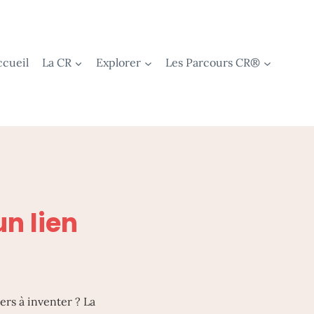
ccueil
La CR
Explorer
Les Parcours CR®
un lien
iers à inventer ? La