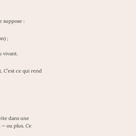
le suppose :
n) ;
u vivant.
t. C’est ce qui rend
nvite dans une
 — ou plus. Ce