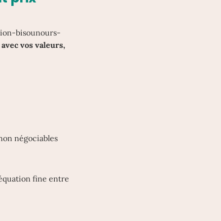
lation-bisounours-
avec vos valeurs,
 non négociables
déquation fine entre