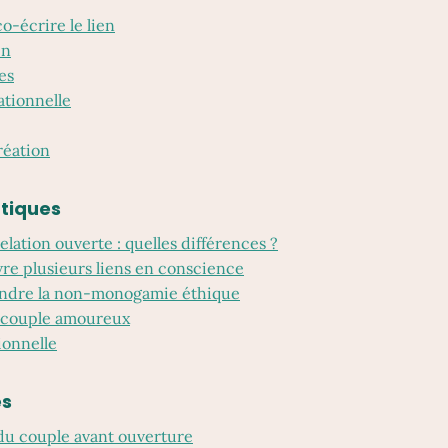
co-écrire le lien
en
es
ationnelle
éation
atiques
elation ouverte : quelles différences ?
vre plusieurs liens en conscience
ndre la non-monogamie éthique
t couple amoureux
ionnelle
es
 du couple avant ouverture