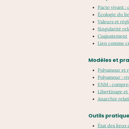
Pacte vivant : 
Écologie du li
Valeurs et règl
Singularité rel
Coajustement
Lien comme cr
Modèles et pr
Polyamour et r
Polyamour : vi
ENM : compre
Libertinage e
Anarchie relat
Outils pratiqu
État des lieux