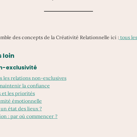
mble des concepts de la Créativité Relationnelle ici :
tous le
 loin
n-exclusivité
s les relations non-exclusives
maintenir la confiance
et les priorités
timité émotionnelle
un état des lieux ?
tion : par où commencer ?