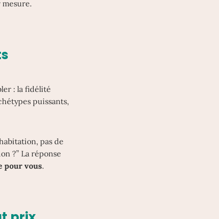
ur mesure.
ts
r : la fidélité
chétypes puissants,
habitation, pas de
tion ?” La réponse
ie pour vous
.
t prix