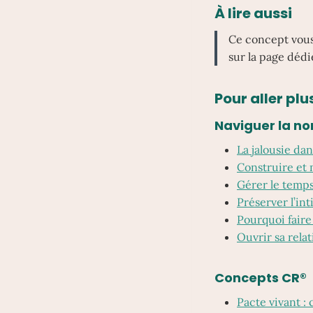
À lire aussi
Ce concept vous 
sur la page dédi
Pour aller plus
Naviguer la no
La jalousie dan
Construire et 
Gérer le temps 
Préserver l’in
Pourquoi faire 
Ouvrir sa rela
Concepts CR®
Pacte vivant : 