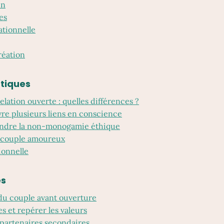
en
es
ationnelle
éation
atiques
elation ouverte : quelles différences ?
vre plusieurs liens en conscience
ndre la non-monogamie éthique
t couple amoureux
ionnelle
es
 du couple avant ouverture
s et repérer les valeurs
partenaires secondaires