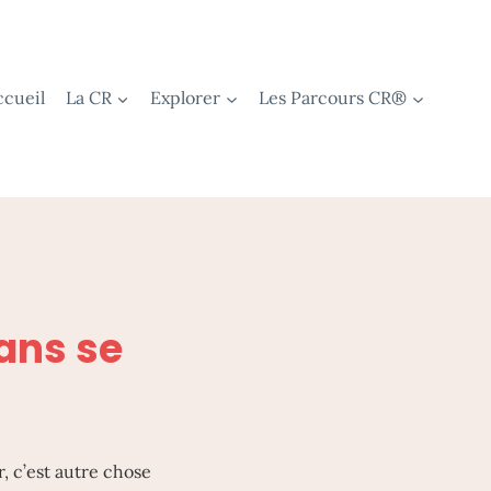
ccueil
La CR
Explorer
Les Parcours CR®
ans se
, c’est autre chose