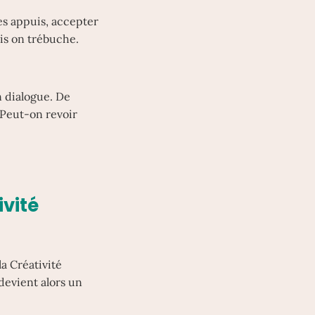
les appuis, accepter
ois on trébuche.
n dialogue. De
. Peut-on revoir
ivité
a Créativité
 devient alors un