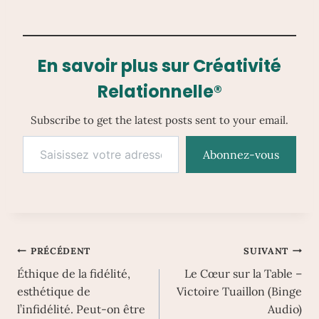
En savoir plus sur Créativité
Relationnelle®
Subscribe to get the latest posts sent to your email.
Saisissez votre adresse e-mail…
Abonnez-vous
Navigation
PRÉCÉDENT
SUIVANT
Éthique de la fidélité,
Le Cœur sur la Table –
de
esthétique de
Victoire Tuaillon (Binge
l’article
l’infidélité. Peut-on être
Audio)