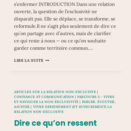
s’enfermer INTRODUCTION Dans une relation
ouverte, la question de l’exclusivité ne
disparaît pas. Elle se déplace, se transforme, se
reformule.Il ne s’agit plus seulement de dire ce
qu’on partage avec d’autres, mais de clarifier
ce qui reste à nous — ou ce qu’on souhaite
garder comme territoire commun….
TERRITOIRES
LIRE LA SUITE
DU
COUPLE
:
POSER
DES
ARTICLES SUR LA RELATION NON-EXCLUSIVE
|
REPÈRES
CONFIANCE ET COMMUNICATION
|
PARCOURS 3 - VIVRE
SANS
ET NAVIGUER LA NON-EXCLUSIVITÉ
|
PARLER, ÉCOUTER,
S’ENFERMER
AJUSTER
|
VIVRE SEREINEMENT (ET JOYEUSEMENT) LA
RELATION NON-EXCLUSIVE
Dire ce qu’on ressent