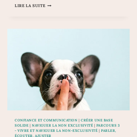
PRÉSERVER
LIRE LA SUITE
L’INTIMITÉ
ÉMOTIONNELLE
QUAND
ON
PARTAGE
SON
CŒUR
:
LA
PROFONDEUR
AU-
DELÀ
DE
L’EXCLUSIVITÉ
CONFIANCE ET COMMUNICATION
|
CRÉER UNE BASE
SOLIDE
|
NAVIGUER LA NON EXCLUSIVITÉ
|
PARCOURS 3
- VIVRE ET NAVIGUER LA NON-EXCLUSIVITÉ
|
PARLER,
ÉCOUTER, AJUSTER