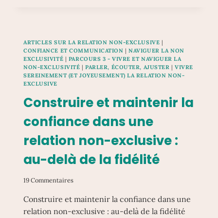
QU’ON
RESSENT
SANS
TOUT
ARTICLES SUR LA RELATION NON-EXCLUSIVE
|
CASSER
CONFIANCE ET COMMUNICATION
|
NAVIGUER LA NON
:
EXCLUSIVITÉ
|
PARCOURS 3 - VIVRE ET NAVIGUER LA
COMMUNIQUER
NON-EXCLUSIVITÉ
|
PARLER, ÉCOUTER, AJUSTER
|
VIVRE
SES
SEREINEMENT (ET JOYEUSEMENT) LA RELATION NON-
EXCLUSIVE
ÉMOTIONS
DANS
Construire et maintenir la
UNE
RELATION
confiance dans une
NON-
EXCLUSIVE
relation non-exclusive :
au-delà de la fidélité
19 Commentaires
Construire et maintenir la confiance dans une
relation non-exclusive : au-delà de la fidélité