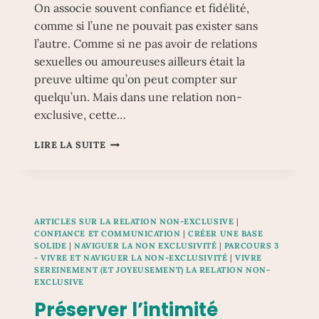
On associe souvent confiance et fidélité,
comme si l’une ne pouvait pas exister sans
l’autre. Comme si ne pas avoir de relations
sexuelles ou amoureuses ailleurs était la
preuve ultime qu’on peut compter sur
quelqu’un. Mais dans une relation non-
exclusive, cette…
CONSTRUIRE
LIRE LA SUITE
ET
MAINTENIR
LA
CONFIANCE
DANS
ARTICLES SUR LA RELATION NON-EXCLUSIVE
|
UNE
CONFIANCE ET COMMUNICATION
|
CRÉER UNE BASE
RELATION
SOLIDE
|
NAVIGUER LA NON EXCLUSIVITÉ
|
PARCOURS 3
NON-
- VIVRE ET NAVIGUER LA NON-EXCLUSIVITÉ
|
VIVRE
EXCLUSIVE
SEREINEMENT (ET JOYEUSEMENT) LA RELATION NON-
EXCLUSIVE
:
AU-
Préserver l’intimité
DELÀ