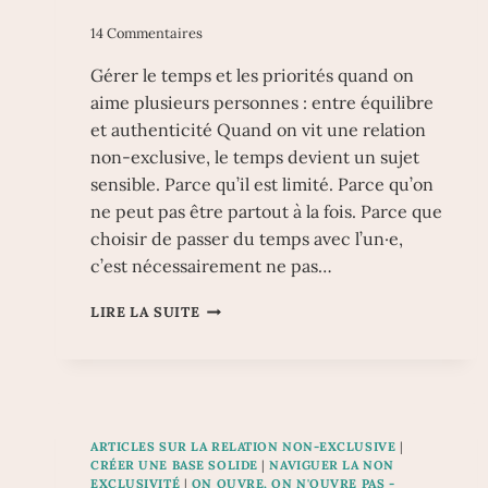
14 Commentaires
Gérer le temps et les priorités quand on
aime plusieurs personnes : entre équilibre
et authenticité Quand on vit une relation
non-exclusive, le temps devient un sujet
sensible. Parce qu’il est limité. Parce qu’on
ne peut pas être partout à la fois. Parce que
choisir de passer du temps avec l’un·e,
c’est nécessairement ne pas…
GÉRER
LIRE LA SUITE
LE
TEMPS
ET
LES
PRIORITÉS
QUAND
ARTICLES SUR LA RELATION NON-EXCLUSIVE
|
ON
CRÉER UNE BASE SOLIDE
|
NAVIGUER LA NON
AIME
EXCLUSIVITÉ
|
ON OUVRE, ON N'OUVRE PAS -