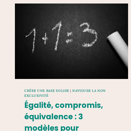
CRÉER UNE BASE SOLIDE
|
NAVIGUER LA NON
EXCLUSIVITÉ
Égalité, compromis,
équivalence : 3
modèles pour