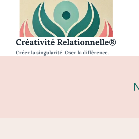
Aller
au
contenu
Créativité Relationnelle®
Créer la singularité. Oser la différence.
N