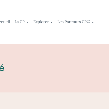
ccueil
La CR
Explorer
Les Parcours CR®
té