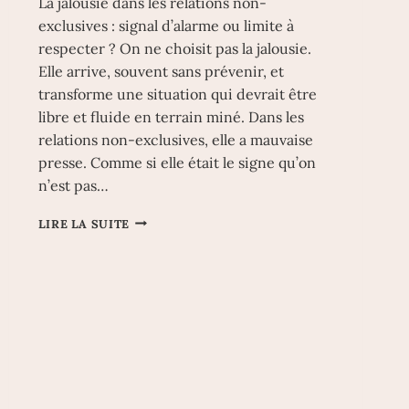
La jalousie dans les relations non-
exclusives : signal d’alarme ou limite à
respecter ? On ne choisit pas la jalousie.
Elle arrive, souvent sans prévenir, et
transforme une situation qui devrait être
libre et fluide en terrain miné. Dans les
relations non-exclusives, elle a mauvaise
presse. Comme si elle était le signe qu’on
n’est pas…
LA
LIRE LA SUITE
JALOUSIE
DANS
LES
RELATIONS
NON-
EXCLUSIVES
:
SIGNAL
D’ALARME
OU