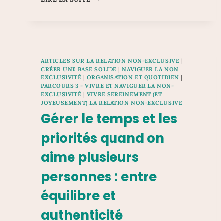
VIVRE
HEUREUX,
VIVONS
CACHÉS
(JE
NE
ARTICLES SUR LA RELATION NON-EXCLUSIVE
|
VEUX
CRÉER UNE BASE SOLIDE
|
NAVIGUER LA NON
PAS
EXCLUSIVITÉ
|
ORGANISATION ET QUOTIDIEN
|
RUINER
PARCOURS 3 - VIVRE ET NAVIGUER LA NON-
EXCLUSIVITÉ
|
VIVRE SEREINEMENT (ET
MA
JOYEUSEMENT) LA RELATION NON-EXCLUSIVE
RÉPUTATION)
Gérer le temps et les
priorités quand on
aime plusieurs
personnes : entre
équilibre et
authenticité