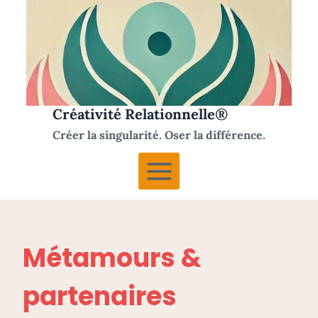
Aller
au
contenu
Créativité Relationnelle®
Créer la singularité. Oser la différence.
Métamours &
partenaires