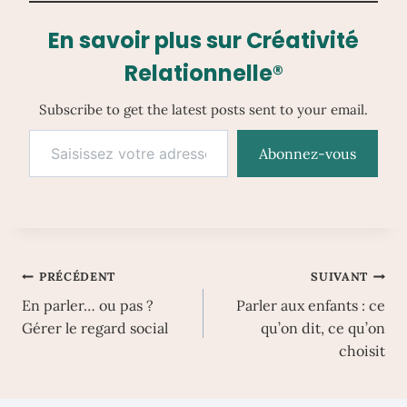
En savoir plus sur Créativité
Relationnelle®
Subscribe to get the latest posts sent to your email.
Saisissez votre adresse e-mail…
Abonnez-vous
Navigation
PRÉCÉDENT
SUIVANT
En parler… ou pas ?
Parler aux enfants : ce
de
Gérer le regard social
qu’on dit, ce qu’on
l’article
choisit