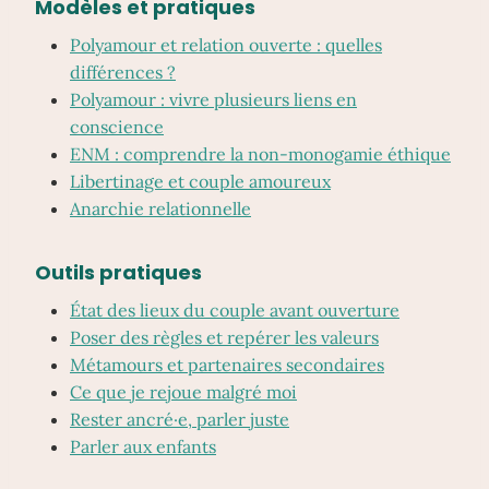
Modèles et pratiques
Polyamour et relation ouverte : quelles
différences ?
Polyamour : vivre plusieurs liens en
conscience
ENM : comprendre la non-monogamie éthique
Libertinage et couple amoureux
Anarchie relationnelle
Outils pratiques
État des lieux du couple avant ouverture
Poser des règles et repérer les valeurs
Métamours et partenaires secondaires
Ce que je rejoue malgré moi
Rester ancré·e, parler juste
Parler aux enfants