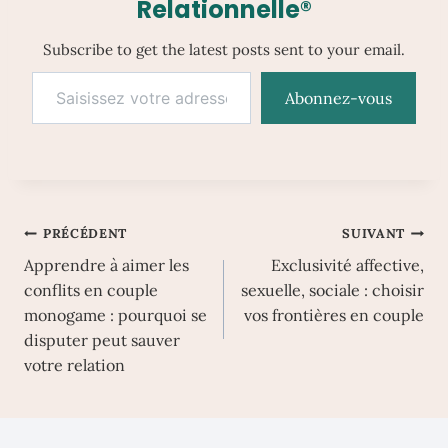
Relationnelle®
Subscribe to get the latest posts sent to your email.
Saisissez votre adresse e-mail…
Abonnez-vous
Navigation
PRÉCÉDENT
SUIVANT
Apprendre à aimer les
Exclusivité affective,
de
conflits en couple
sexuelle, sociale : choisir
l’article
monogame : pourquoi se
vos frontières en couple
disputer peut sauver
votre relation