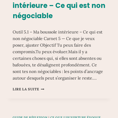
intérieure – Ce qui est non
QUE
J’AI
négociable
ENVIE
DE
VIVRE
Outil 5.1 – Ma boussole intérieure – Ce qui est
non négociable Carnet 5 — Ce que je veux
poser, ajuster Objectif Tu peux faire des
compromis.Tu peux évoluer.Mais il y a
certaines choses qui, si elles sont absentes ou
bafouées, te désalignent profondément. Ce
sont tes non négociables : les points d’ancrage
autour desquels peut s’organiser le reste….
OUTIL
LIRE LA SUITE
5.1
–
MA
BOUSSOLE
INTÉRIEURE
GUIDE DE RÉFLEXION
|
CE QUE L'OUVERTURE ÉVOQUE