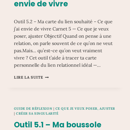
envie de vivre
Outil 5.2 – Ma carte du lien souhaité – Ce que
j’ai envie de vivre Carnet 5 — Ce que je veux
poser, ajuster Objectif Quand on pense à une
relation, on parle souvent de ce qu’on ne veut
pas.Mais… qu’est-ce qu’on veut vraiment
vivre ? Cet outil t’aide à tracer ta carte
personnelle du lien relationnel idéal —…
OUTIL
LIRE LA SUITE
5.2
–
MA
CARTE
DU
GUIDE DE RÉFLEXION
|
CE QUE JE VEUX POSER, AJUSTER
LIEN
|
CRÉER SA SINGULARITÉ
SOUHAITÉ
Outil 5.1 – Ma boussole
–
CE