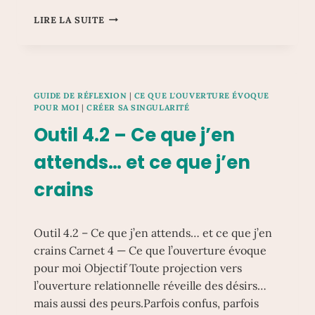
OUTIL
LIRE LA SUITE
4.3
–
CURIOSITÉ
SINCÈRE
OU
GUIDE DE RÉFLEXION
|
CE QUE L'OUVERTURE ÉVOQUE
FUITE
POUR MOI
|
CRÉER SA SINGULARITÉ
DÉGUISÉE
Outil 4.2 – Ce que j’en
?
attends… et ce que j’en
crains
Outil 4.2 – Ce que j’en attends… et ce que j’en
crains Carnet 4 — Ce que l’ouverture évoque
pour moi Objectif Toute projection vers
l’ouverture relationnelle réveille des désirs…
mais aussi des peurs.Parfois confus, parfois