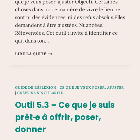
que je veux poser, ajuster Objectif Certaines
choses dans notre manière de vivre le lien ne
sont ni des évidences, ni des refus absolus.Elles
demandent à être ajustées. Nuancées.
Réinventées. Cet outil t’invite à identifier ce
qui, dans ton…
OUTIL
LIRE LA SUITE
5.4
–
CE
QUE
JE
GUIDE DE RÉFLEXION
|
CE QUE JE VEUX POSER, AJUSTER
VEUX
|
CRÉER SA SINGULARITÉ
AJUSTER,
Outil 5.3 – Ce que je suis
NUANCER
OU
prêt·e à offrir, poser,
RECONFIGURER
DANS
donner
MES
RELATIONS