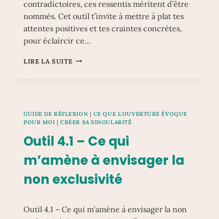
contradictoires, ces ressentis méritent d’être
nommés. Cet outil t’invite à mettre à plat tes
attentes positives et tes craintes concrètes,
pour éclaircir ce…
OUTIL
LIRE LA SUITE
4.2
–
CE
QUE
J’EN
GUIDE DE RÉFLEXION
|
CE QUE L'OUVERTURE ÉVOQUE
ATTENDS…
POUR MOI
|
CRÉER SA SINGULARITÉ
ET
Outil 4.1 – Ce qui
CE
QUE
m’amène à envisager la
J’EN
CRAINS
non exclusivité
Outil 4.1 – Ce qui m’amène à envisager la non