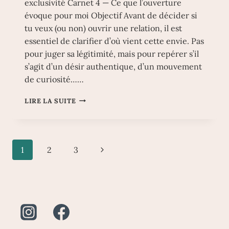
exclusivité Carnet 4 — Ce que l’ouverture
évoque pour moi Objectif Avant de décider si
tu veux (ou non) ouvrir une relation, il est
essentiel de clarifier d’où vient cette envie. Pas
pour juger sa légitimité, mais pour repérer s’il
s’agit d’un désir authentique, d’un mouvement
de curiosité……
OUTIL
LIRE LA SUITE
4.1
–
CE
QUI
Navigation
Page
1
2
3
M’AMÈNE
À
de
suivante
ENVISAGER
LA
page
NON
EXCLUSIVITÉ