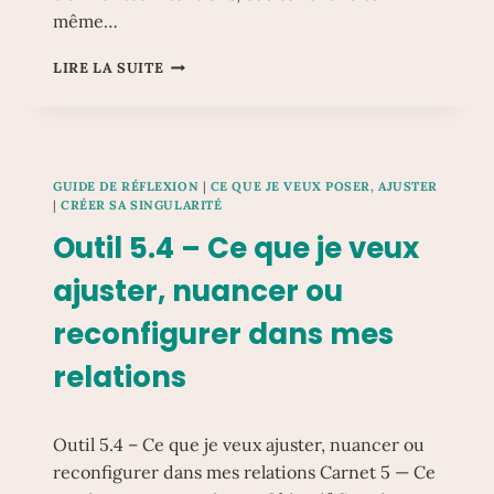
même…
OUTIL
LIRE LA SUITE
5.5
–
MON
PACTE
DE
GUIDE DE RÉFLEXION
|
CE QUE JE VEUX POSER, AJUSTER
SINGULARITÉ
|
CRÉER SA SINGULARITÉ
–
Outil 5.4 – Ce que je veux
LA
VERSION
ajuster, nuancer ou
ACTUELLE
DE
reconfigurer dans mes
MON
LIEN
relations
IDÉAL
Outil 5.4 – Ce que je veux ajuster, nuancer ou
reconfigurer dans mes relations Carnet 5 — Ce