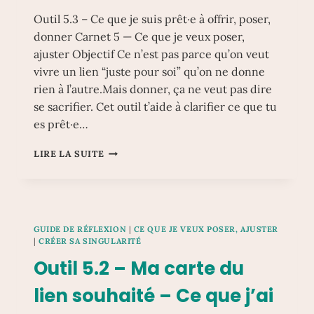
Outil 5.3 – Ce que je suis prêt·e à offrir, poser,
donner Carnet 5 — Ce que je veux poser,
ajuster Objectif Ce n’est pas parce qu’on veut
vivre un lien “juste pour soi” qu’on ne donne
rien à l’autre.Mais donner, ça ne veut pas dire
se sacrifier. Cet outil t’aide à clarifier ce que tu
es prêt·e…
OUTIL
LIRE LA SUITE
5.3
–
CE
QUE
JE
GUIDE DE RÉFLEXION
|
CE QUE JE VEUX POSER, AJUSTER
SUIS
|
CRÉER SA SINGULARITÉ
PRÊT·E
Outil 5.2 – Ma carte du
À
OFFRIR,
lien souhaité – Ce que j’ai
POSER,
DONNER