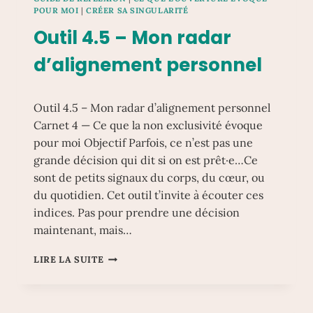
–
POUR MOI
|
CRÉER SA SINGULARITÉ
CE
Outil 4.5 – Mon radar
QUI
EST
d’alignement personnel
NON
NÉGOCIABLE
Outil 4.5 – Mon radar d’alignement personnel
Carnet 4 — Ce que la non exclusivité évoque
pour moi Objectif Parfois, ce n’est pas une
grande décision qui dit si on est prêt·e…Ce
sont de petits signaux du corps, du cœur, ou
du quotidien. Cet outil t’invite à écouter ces
indices. Pas pour prendre une décision
maintenant, mais…
OUTIL
LIRE LA SUITE
4.5
–
MON
RADAR