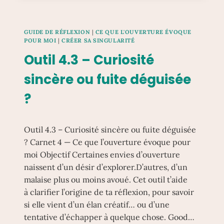
SUIS-
JE
PRÊT·E
GUIDE DE RÉFLEXION
|
CE QUE L'OUVERTURE ÉVOQUE
?
POUR MOI
|
CRÉER SA SINGULARITÉ
COMMENT
Outil 4.3 – Curiosité
JE
LE
sincère ou fuite déguisée
SAURAI
?
?
Outil 4.3 – Curiosité sincère ou fuite déguisée
? Carnet 4 — Ce que l’ouverture évoque pour
moi Objectif Certaines envies d’ouverture
naissent d’un désir d’explorer.D’autres, d’un
malaise plus ou moins avoué. Cet outil t’aide
à clarifier l’origine de ta réflexion, pour savoir
si elle vient d’un élan créatif… ou d’une
tentative d’échapper à quelque chose. Good…